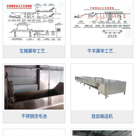
生猪屠宰工艺...
牛羊屠宰工艺...
不锈钢烫毛池
放血输送机