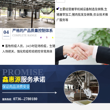
主要经营屠宰机械设备制造及销售;生
猪屠宰加工;猪肉批发及销售;农业技术推
广服务等
严格的产品质量控制体系
04
COMPLETE RANGE
畜牧检疫人员，24小时驻场检疫，生猪
入场把关，强化检疫检验把控非常具体
PROMISE
鑫惠源
服务承诺
保证肉品消费安全
0736--2780180
服务热线：