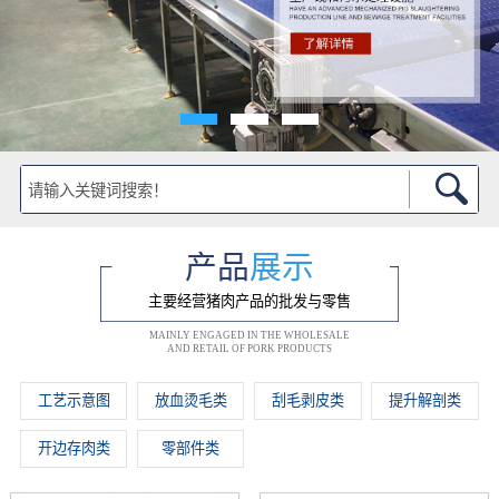
产品
展示
主要经营猪肉产品的批发与零售
MAINLY ENGAGED IN THE WHOLESALE
AND RETAIL OF PORK PRODUCTS
工艺示意图
放血烫毛类
刮毛剥皮类
提升解剖类
开边存肉类
零部件类