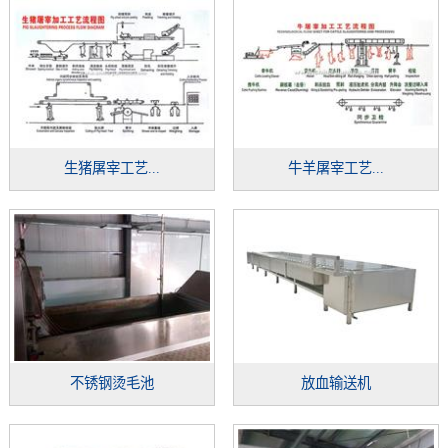
生猪屠宰工艺...
牛羊屠宰工艺...
不锈钢烫毛池
放血输送机