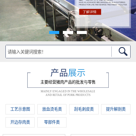
产品
展示
主要经营猪肉产品的批发与零售
MAINLY ENGAGED IN THE WHOLESALE
AND RETAIL OF PORK PRODUCTS
工艺示意图
放血烫毛类
刮毛剥皮类
提升解剖类
开边存肉类
零部件类