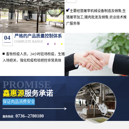
主要经营屠宰机械设备制造及销售;生
猪屠宰加工;猪肉批发及销售;农业技术推
广服务等
严格的产品质量控制体系
04
COMPLETE RANGE
畜牧检疫人员，24小时驻场检疫，生猪
入场把关，强化检疫检验把控非常具体
PROMISE
鑫惠源
服务承诺
保证肉品消费安全
0736--2780180
服务热线：