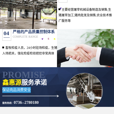
主要经营屠宰机械设备制造及销售;生
猪屠宰加工;猪肉批发及销售;农业技术推
广服务等
严格的产品质量控制体系
04
COMPLETE RANGE
畜牧检疫人员，24小时驻场检疫，生猪
入场把关，强化检疫检验把控非常具体
PROMISE
鑫惠源
服务承诺
保证肉品消费安全
0736--2780180
服务热线：