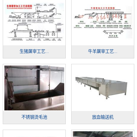
生猪屠宰工艺...
牛羊屠宰工艺...
不锈钢烫毛池
放血输送机