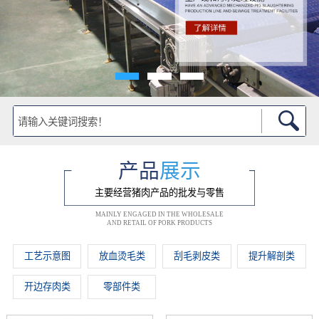
产品
展示
主要经营猪肉产品的批发与零售
MAINLY ENGAGED IN THE WHOLESALE
AND RETAIL OF PORK PRODUCTS
工艺示意图
放血烫毛类
刮毛剥皮类
提升解剖类
开边存肉类
零部件类