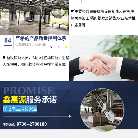
主要经营屠宰机械设备制造及销售;生
猪屠宰加工;猪肉批发及销售;农业技术推
广服务等
严格的产品质量控制体系
04
COMPLETE RANGE
畜牧检疫人员，24小时驻场检疫，生猪
入场把关，强化检疫检验把控非常具体
PROMISE
鑫惠源
服务承诺
保证肉品消费安全
0736--2780180
服务热线：