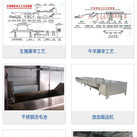
生猪屠宰工艺...
牛羊屠宰工艺...
不锈钢烫毛池
放血输送机