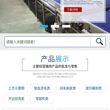
产品
展示
主要经营猪肉产品的批发与零售
MAINLY ENGAGED IN THE WHOLESALE
AND RETAIL OF PORK PRODUCTS
工艺示意图
放血烫毛类
刮毛剥皮类
提升解剖类
开边存肉类
零部件类