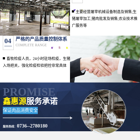
主要经营屠宰机械设备制造及销售;生
猪屠宰加工;猪肉批发及销售;农业技术推
广服务等
严格的产品质量控制体系
04
COMPLETE RANGE
畜牧检疫人员，24小时驻场检疫，生猪
入场把关，强化检疫检验把控非常具体
PROMISE
鑫惠源
服务承诺
保证肉品消费安全
0736--2780180
服务热线：