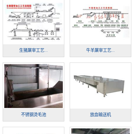
生猪屠宰工艺...
牛羊屠宰工艺...
不锈钢烫毛池
放血输送机