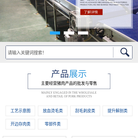
产品
展示
主要经营猪肉产品的批发与零售
MAINLY ENGAGED IN THE WHOLESALE
AND RETAIL OF PORK PRODUCTS
工艺示意图
放血烫毛类
刮毛剥皮类
提升解剖类
开边存肉类
零部件类