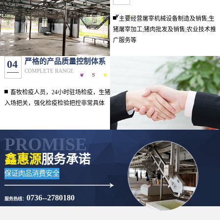
主要经营屠宰机械设备制造及销售;生
猪屠宰加工;猪肉批发及销售;农业技术推
广服务等
严格的产品质量控制体系
04
COMPLETE RANGE
畜牧检疫人员，24小时驻场检疫，生猪
入场把关，强化检疫检验把控非常具体
PROMISE
鑫惠源
服务承诺
保证肉品消费安全
0736--2780180
服务热线：