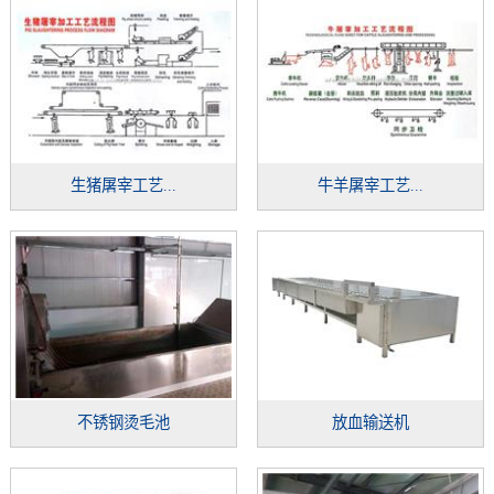
生猪屠宰工艺...
牛羊屠宰工艺...
不锈钢烫毛池
放血输送机