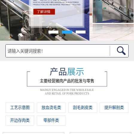
产品
展示
主要经营猪肉产品的批发与零售
MAINLY ENGAGED IN THE WHOLESALE
AND RETAIL OF PORK PRODUCTS
工艺示意图
放血烫毛类
刮毛剥皮类
提升解剖类
开边存肉类
零部件类